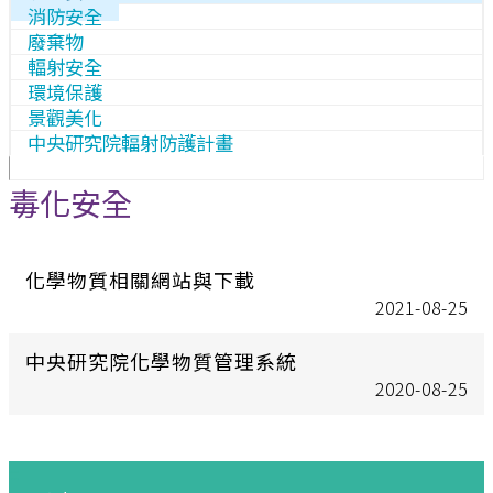
消防安全
廢棄物
輻射安全
環境保護
景觀美化
中央研究院輻射防護計畫
毒化安全
化學物質相關網站與下載
2021-08-25
中央研究院化學物質管理系統
2020-08-25
:::