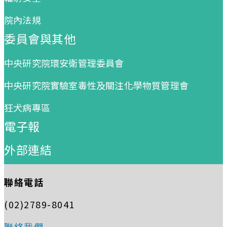
院內法規
委員會與其他
中央研究院環安衛管理委員會
中央研究院實驗室毒性及關注化學物質管理會
狂犬病專區
電子報
外部連結
聯絡電話
(02)2789-8041
聯絡我們