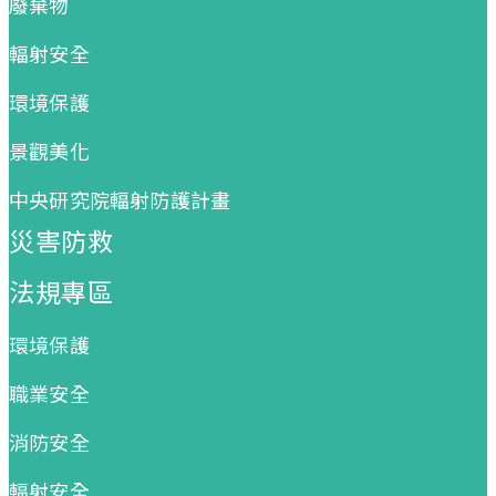
廢棄物
輻射安全
環境保護
景觀美化
中央研究院輻射防護計畫
災害防救
法規專區
環境保護
職業安全
消防安全
輻射安全