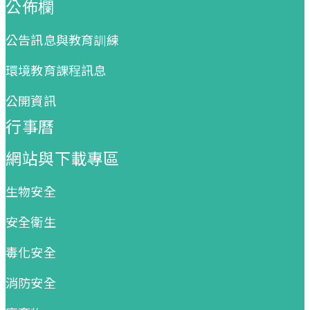
公佈欄
公告訊息與教育訓練
環境教育課程訊息
公開資訊
行事曆
網站與下載專區
生物安全
安全衛生
毒化安全
消防安全