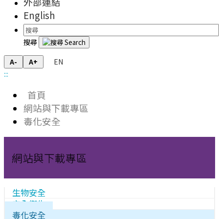
外部連結
English
搜尋
EN
A-
A+
:::
首頁
網站與下載專區
毒化安全
網站與下載專區
生物安全
安全衛生
毒化安全