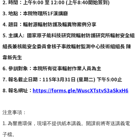
2.
時間：上午9:00 至 12:00 (上午8:40開始簽到)
3.
地點：本院物理所1F演講廳
4.
題目：輻射源輻射防護及輻異物案例分享
5.
主講人: 國家原子能科技研究院輻射防護研究所輻射安全組
組長兼核能安全委員會核子事故輻射監測中心技術組組長 陳
韋新先生
6.
參訓對象：本院所有從事輻射作業人員為主
7.
報名截止日期：115年3月31日 (星期二) 下午5:00止
8.
報名網址：
https://forms.gle/WuscXTstvS3aSkxH6
注意事項：
1.
為響應環保，現場不提供紙本講義。開課前將寄送講義電
子檔。